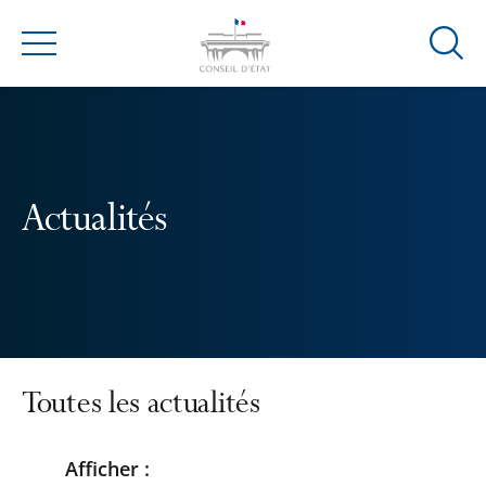
Ouvrir
Menu
la
modal
de
reche
Actualités
Toutes les actualités
Afficher :
Passer
Passer