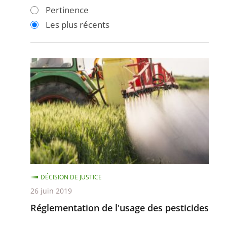
les
les
Pertinence
filtres
filtres
Les plus récents
pour
pour
arriver
arriver
après
avant
Réglementation
de
l'usage
des
pesticides
DÉCISION DE JUSTICE
26 juin 2019
Réglementation de l'usage des pesticides