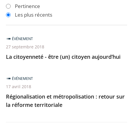
les
les
Pertinence
filtres
filtres
Les plus récents
pour
pour
arriver
arriver
après
avant
ÉVÉNEMENT
27 septembre 2018
La citoyenneté - être (un) citoyen aujourd’hui
ÉVÉNEMENT
17 avril 2018
Régionalisation et métropolisation : retour sur
la réforme territoriale