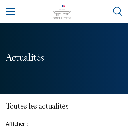
Ouvrir
Menu
la
modal
de
reche
Actualités
Toutes les actualités
Passer
Passer
Afficher :