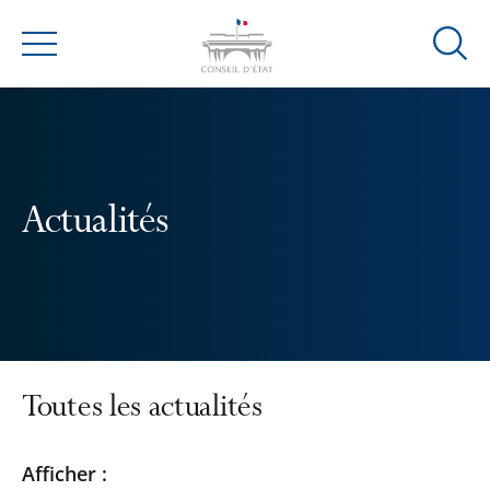
Ouvrir
Menu
la
modal
de
reche
Actualités
Toutes les actualités
Passer
Passer
Afficher :