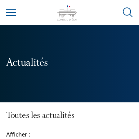
Ouvrir
Menu
la
modal
de
reche
Actualités
Toutes les actualités
Passer
Passer
Afficher :