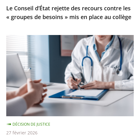
Le Conseil d’État rejette des recours contre les
»
« groupes de besoins » mis en place au collège
mis
en
place
Santé
au
:
collège
deux
médecins
sanctionnés
pour
refus
de
soins
discriminatoire
DÉCISION DE JUSTICE
27 février 2026