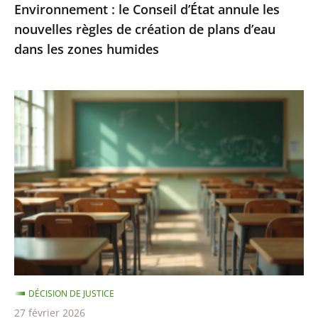
Environnement : le Conseil d’État annule les
plans
nouvelles règles de création de plans d’eau
d’eau
dans les zones humides
dans
les
zones
Le
humides
Conseil
d’État
rejette
des
recours
contre
les
«
groupes
DÉCISION DE JUSTICE
de
27 février 2026
besoins