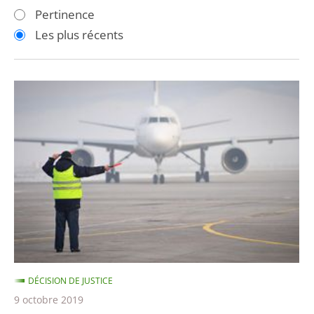
les
les
Pertinence
filtres
filtres
Les plus récents
pour
pour
arriver
arriver
après
avant
Privatisation
de
l'aéroport
de
Toulouse-
Blagnac
DÉCISION DE JUSTICE
9 octobre 2019