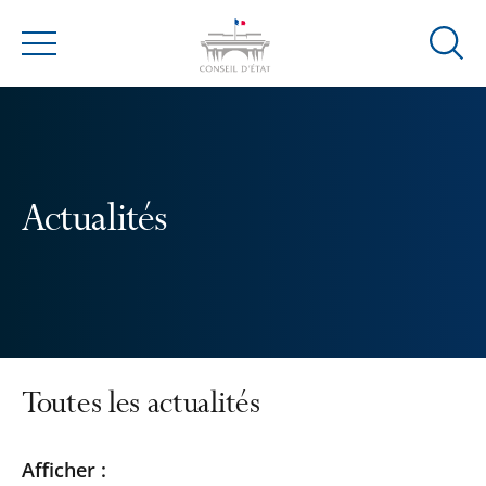
Ouvrir
Menu
la
modal
de
reche
Actualités
Toutes les actualités
Passer
Passer
Afficher :