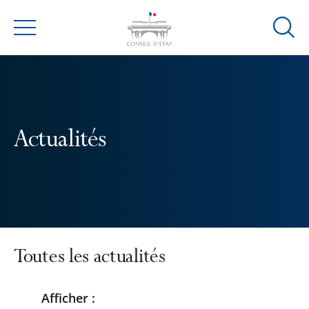
Ouvrir
Menu
la
modal
de
reche
Actualités
Toutes les actualités
Afficher :
Passer
Passer