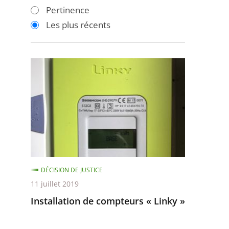
les
les
Pertinence
filtres
filtres
Les plus récents
pour
pour
arriver
arriver
après
avant
Installation
de
compteurs
«
Linky
»
DÉCISION DE JUSTICE
11 juillet 2019
Installation de compteurs « Linky »