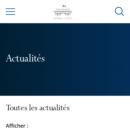
Ouvrir
Menu
la
modal
de
reche
Actualités
Toutes les actualités
Passer
Passer
Afficher :