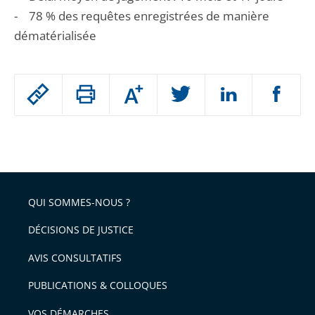
- 78 % des requêtes enregistrées de manière
dématérialisée
Passer
Augmenter
le
ou
réduire
partage
Passer
la
taille
de
le
de
la
l'article
partage
police
pour
de
arriver
QUI SOMMES-NOUS ?
l'article
après
pour
DÉCISIONS DE JUSTICE
arriver
AVIS CONSULTATIFS
avant
PUBLICATIONS & COLLOQUES
VOS DÉMARCHES