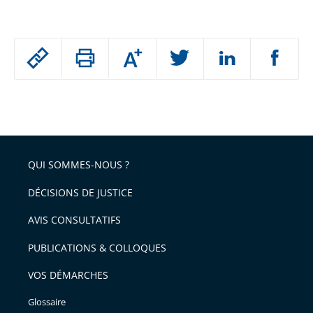
Passer
Augmenter
le
ou
réduire
partage
Passer
la
taille
de
le
de
la
l'article
partage
police
pour
de
arriver
QUI SOMMES-NOUS ?
l'article
après
pour
DÉCISIONS DE JUSTICE
arriver
AVIS CONSULTATIFS
avant
PUBLICATIONS & COLLOQUES
VOS DÉMARCHES
Glossaire