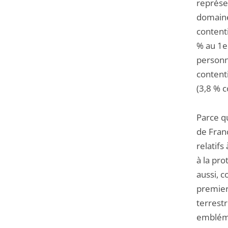
représen
domaine
content
% au 1e
personne
contenti
(3,8 % c
Parce qu
de Franc
relatifs
à la prot
aussi, c
premier 
terrest
embléma