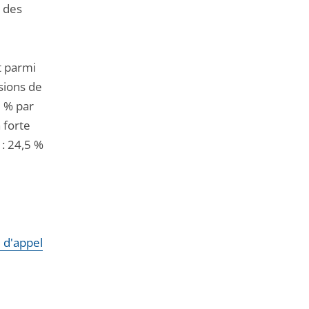
i des
t parmi
isions de
0 % par
 forte
: 24,5 %
e d'appel