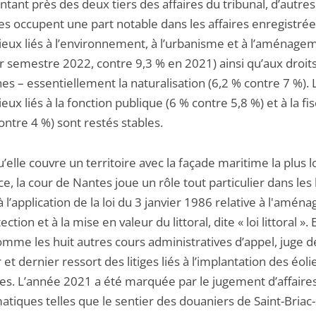
tant près des deux tiers des affaires du tribunal, d’autres
s occupent une part notable dans les affaires enregistrées
ieux liés à l’environnement, à l’urbanisme et à l’aménage
r semestre 2022, contre 9,3 % en 2021) ainsi qu’aux droit
s – essentiellement la naturalisation (6,2 % contre 7 %). 
eux liés à la fonction publique (6 % contre 5,8 %) et à la fis
ontre 4 %) sont restés stables.
’elle couvre un territoire avec la façade maritime la plus 
e, la cour de Nantes joue un rôle tout particulier dans les l
 à l’application de la loi du 3 janvier 1986 relative à l'amé
ection et à la mise en valeur du littoral, dite « loi littoral ». 
omme les huit autres cours administratives d’appel, juge d
et dernier ressort des litiges liés à l’implantation des éol
res. L’année 2021 a été marquée par le jugement d’affaire
tiques telles que le sentier des douaniers de Saint-Briac-