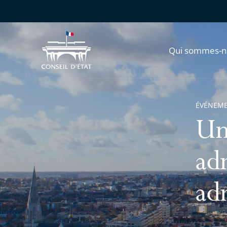
Qui sommes-n
ÉVÉNEM
Un 
adm
ad