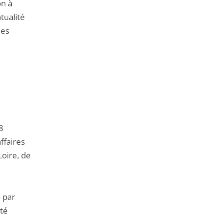
on à
tualité
nes
8
affaires
oire, de
% par
été