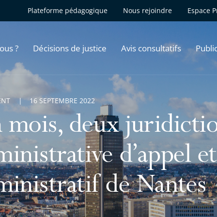
Plateforme pédagogique
Nous rejoindre
Espace P
ous ?
Décisions de justice
Avis consultatifs
Publi
ENT
16 SEPTEMBRE 2022
mois, deux juridictio
inistrative d’appel et
ministratif de Nantes