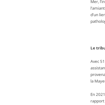
Mer, l’i
l’amiant
d’un lie
patholo
Le trib
Avec 51 
assistan
provena
la Maye
En 2021,
rapport