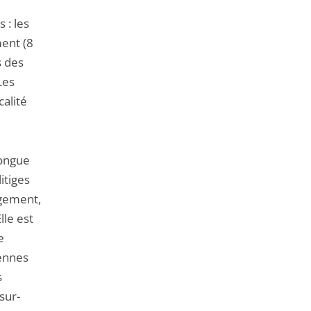
 : les
ment (8
s des
Les
calité
longue
itiges
nagement,
Elle est
e
iennes
s
sur-