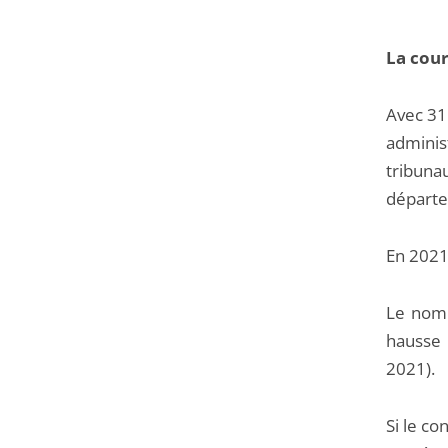
La cour
Avec 31 
administ
tribuna
départe
En 2021,
Le nomb
hausse
2021).
Si le co