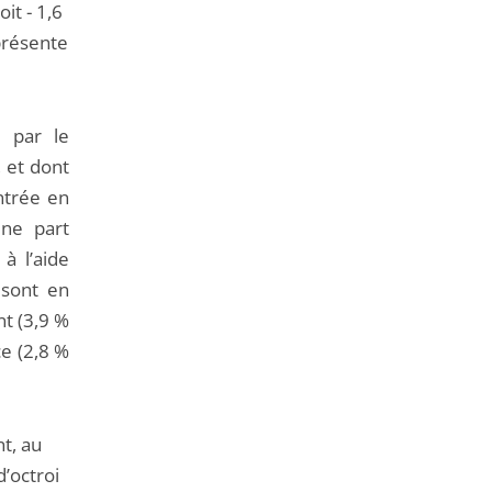
it - 1,6
eprésente
e par le
 et dont
ntrée en
une part
 à l’aide
 sont en
t (3,9 %
ce (2,8 %
t, au
d’octroi