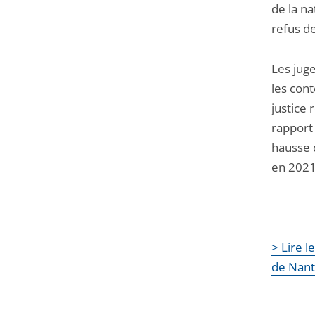
de la na
refus de
Les jug
les cont
justice 
rapport
hausse 
en 2021
> Lire l
de Nan