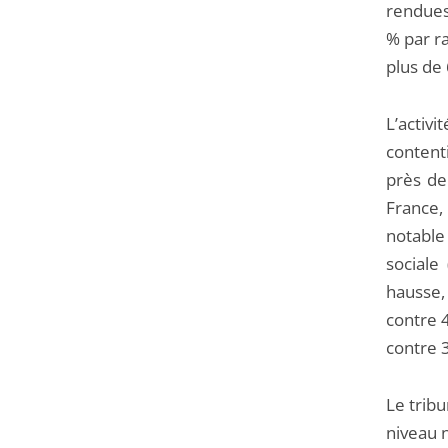
rendues 
% par ra
plus de 
L’activ
content
près de
France,
notable
sociale
hausse,
contre 4
contre 3
Le tribu
niveau n