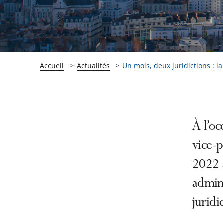
Accueil
Actualités
Un mois, deux juridictions : la
Passer
Passer
À l’o
la
la
vice-p
navigation
navigation
2022 à
de
de
l'article
l'article
admini
pour
pour
juridi
arriver
arriver
après
avant