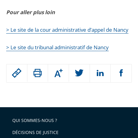
Pour aller plus loin
> Le site de la cour administrative d’appel de Nancy
> Le site du tribunal administratif de Nancy
Passer
Augmenter
le
ou
réduire
partage
Passer
la
taille
de
le
de
la
l'article
partage
police
pour
de
arriver
QUI SOMMES-NOUS ?
l'article
après
pour
DÉCISIONS DE JUSTICE