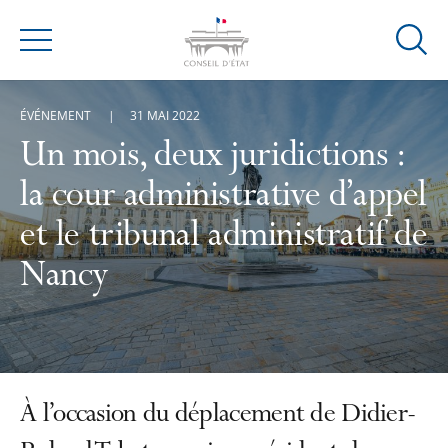
Ouvrir
Menu
la
modal
ÉVÉNEMENT
31 MAI 2022
de
reche
Un mois, deux juridictions :
la cour administrative d’appel
et le tribunal administratif de
Nancy
À l’occasion du déplacement de Didier-