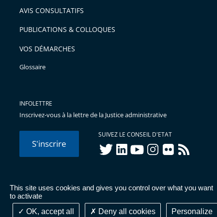
arriver
AVIS CONSULTATIFS
avant
PUBLICATIONS & COLLOQUES
VOS DÉMARCHES
Glossaire
INFOLETTRE
Inscrivez-vous à la lettre de la Justice administrative
SUIVEZ LE CONSEIL D'ETAT
S'inscrire
twitter
linkedIn
youtube
instagram
flickr
rss
This site uses cookies and gives you control over what you want
© Conseil d'État 2026 -
Mentions légales
-
Cookies
-
Données
to activate
personnelles
-
Publications administratives
-
Accessibilité :
partiellement conforme
OK, accept all
Deny all cookies
Personalize