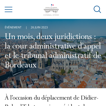
Ouvrir
Menu
la
modal
ÉVÉNEMENT
26 JUIN 2023
de
reche
Un mois, deux juridictions :
la cour administrative d’appel
et le tribunal administratif de
Bordeaux
À l’occasion du déplacement de Didier-