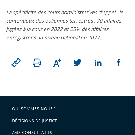
La spécificité des cours administratives d'appel : le
contentieux des éoliennes terrestres : 70 affaires
jugées à la cour en 2022 et 25% des affaires
enregistrées au niveau national en 2022.
Passer
Augmenter
le
ou
réduire
partage
Passer
la
taille
de
le
de
la
l'article
partage
police
pour
de
arriver
QUI SOMMES-NOUS ?
l'article
après
pour
DÉCISIONS DE JUSTICE
arriver
AVIS CONSULTATIFS
avant