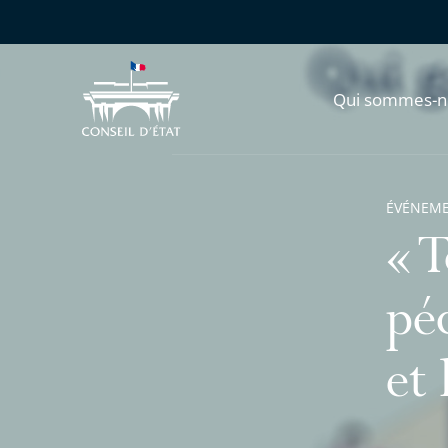
Qui sommes-n
ÉVÉNEM
« 
pé
et 