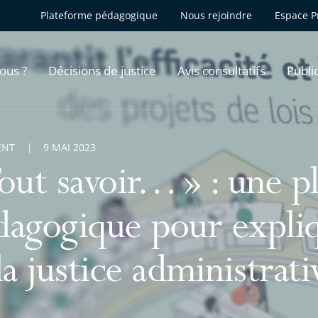
Plateforme pédagogique
Nous rejoindre
Espace P
ous ?
Décisions de justice
Avis consultatifs
Publi
ENT
9 MAI 2023
Tout savoir… » : une p
dagogique pour expliq
la justice administrati