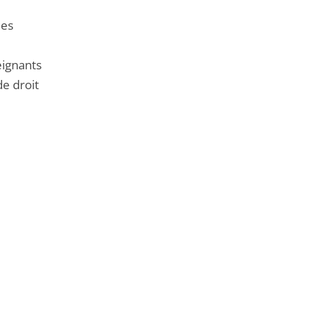
ies
eignants
de droit