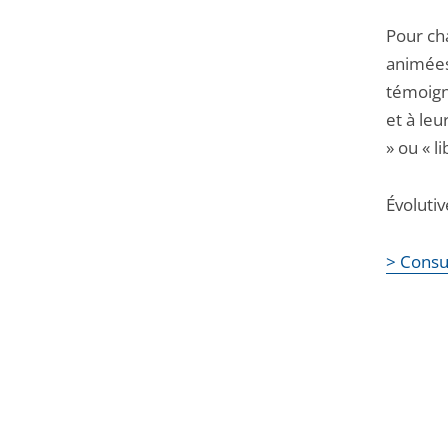
Pour ch
animées,
témoign
et à le
» ou « l
Évoluti
> Consu