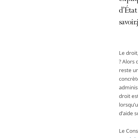
d’État
savoir
Le droit
? Alors
reste un
concrèt
administ
droit es
lorsqu’
d’aide 
Le Conse