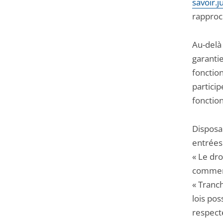
savoir.j
rapproch
Au-delà 
garanti
fonction
particip
fonctio
Disposan
entrées 
« Le dro
comment
« Tranch
lois pos
respecte