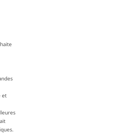
uhaite
randes
 et
lleures
ait
liques.