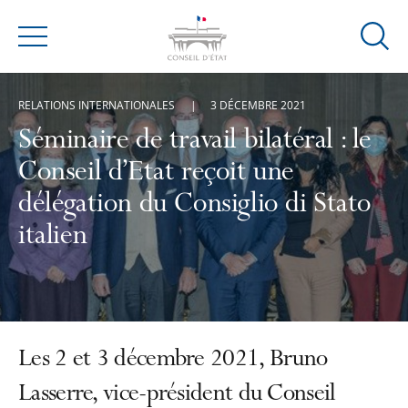
Ouvrir
Menu
la
modal
RELATIONS INTERNATIONALES
3 DÉCEMBRE 2021
de
reche
Séminaire de travail bilatéral : le
Conseil d’Etat reçoit une
délégation du Consiglio di Stato
italien
Les 2 et 3 décembre 2021, Bruno
Lasserre, vice-président du Conseil