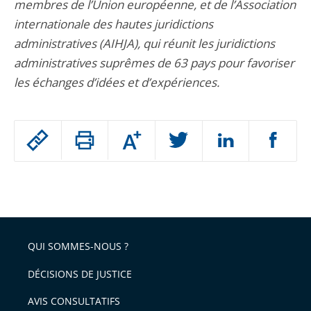
membres de l’Union européenne, et de l’Association
internationale des hautes juridictions
administratives (AIHJA), qui réunit les juridictions
administratives suprêmes de 63 pays pour favoriser
les échanges d’idées et d’expériences.
Passer
Augmenter
le
ou
réduire
partage
Passer
la
taille
de
le
de
la
l'article
partage
police
pour
de
arriver
QUI SOMMES-NOUS ?
l'article
après
pour
DÉCISIONS DE JUSTICE
arriver
AVIS CONSULTATIFS
avant