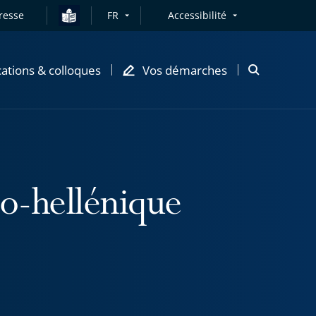
resse
FR
Accessibilité
cations & colloques
Vos démarches
Ouvrir
la
modale
de
recherche
co-hellénique