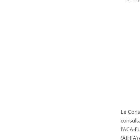
Le Conse
consulta
l’ACA-Eu
(AIHJA) 