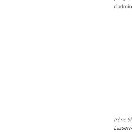
d’admini
Irène S
Lasserre