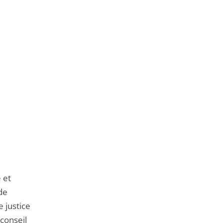
 et
 de
e justice
 conseil