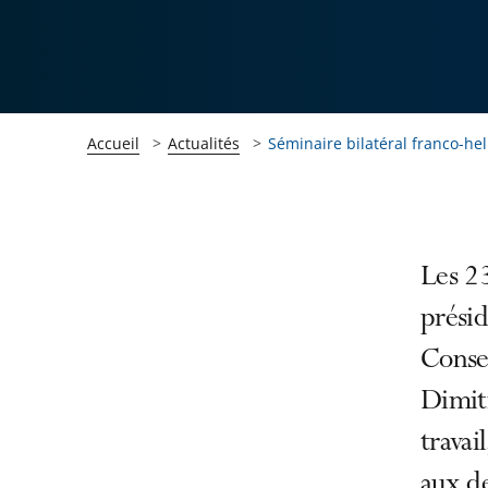
Accueil
Actualités
Séminaire bilatéral franco-hel
Passer
Passer
Les 2
la
la
présid
navigation
navigation
Consei
de
de
l'article
l'article
Dimit
pour
pour
travai
arriver
arriver
aux de
après
avant