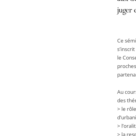
juger 
Ce sémin
s’inscri
le Conse
proches
partena
Au cour
des thé
> le rôl
d’urban
> l’oral
> la res