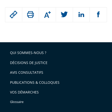
Passer
Augmenter
le
ou
réduire
partage
Passer
la
taille
de
le
de
la
l'article
partage
police
pour
de
arriver
QUI SOMMES-NOUS ?
l'article
après
pour
DÉCISIONS DE JUSTICE
arriver
AVIS CONSULTATIFS
avant
PUBLICATIONS & COLLOQUES
VOS DÉMARCHES
Glossaire