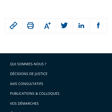
Passer
Augmenter
le
ou
réduire
partage
Passer
la
taille
de
le
de
la
l'article
partage
police
pour
de
arriver
QUI SOMMES-NOUS ?
l'article
après
pour
DÉCISIONS DE JUSTICE
arriver
AVIS CONSULTATIFS
avant
PUBLICATIONS & COLLOQUES
VOS DÉMARCHES