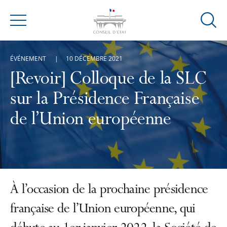
Ouvrir
Menu
la
modal
ÉVÉNEMENT
10 DÉCEMBRE 2021
de
reche
[Revoir] Colloque de la SLC
sur la Présidence Française
de l’Union européenne
À l’occasion de la prochaine présidence
française de l’Union européenne, qui