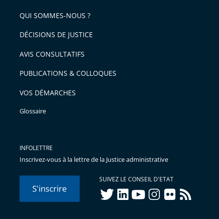
pour
de
arriver
QUI SOMMES-NOUS ?
l'article
après
pour
DÉCISIONS DE JUSTICE
arriver
AVIS CONSULTATIFS
avant
PUBLICATIONS & COLLOQUES
VOS DÉMARCHES
Glossaire
INFOLETTRE
Inscrivez-vous à la lettre de la Justice administrative
SUIVEZ LE CONSEIL D'ETAT
S'inscrire
twitter
linkedIn
youtube
instagram
flickr
rss