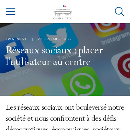
Ouvrir
Menu
la
modal
de
ÉVÉNEMENT
27 SEPTEMBRE 2022
reche
Réseaux sociaux : placer
l’utilisateur au centre
Les réseaux sociaux ont bouleversé notre
société et nous confrontent à des défis