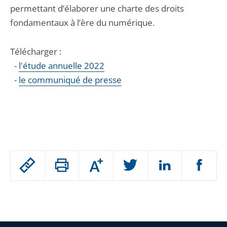
permettant d’élaborer une charte des droits
fondamentaux à l’ère du numérique.
Télécharger :
-
l'étude annuelle 2022
-
le communiqué de presse
Passer
Augmenter
le
ou
réduire
partage
Passer
la
taille
de
le
de
la
l'article
partage
police