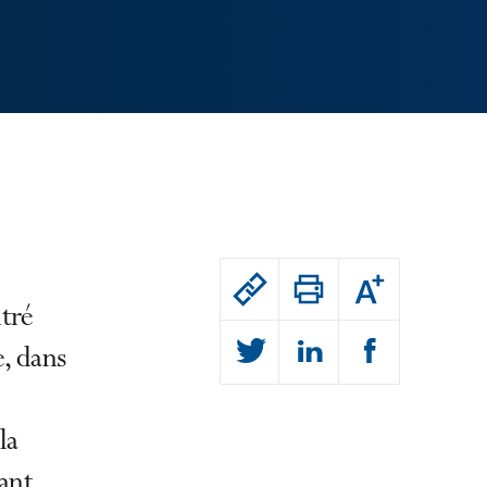
Passer
Augmenter
le
ou
ntré
réduire
partage
la
taille
e, dans
de
de
la
l'article
police
Passer
pour
le
la
arriver
partage
ant,
après