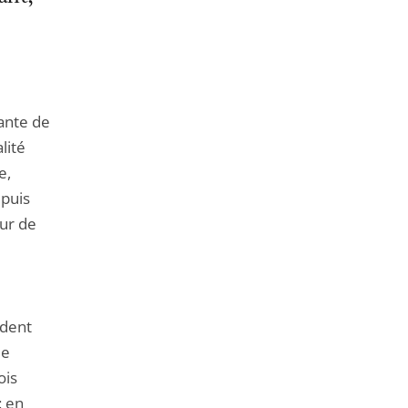
de
l'article
pour
arriver
avant
dante de
lité
e,
epuis
our de
ident
le
ois
: en