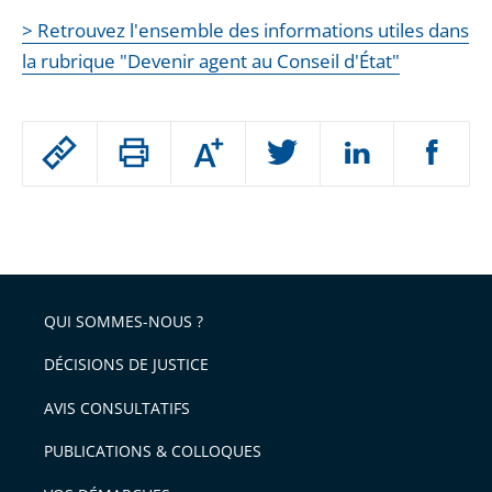
> Retrouvez l'ensemble des informations utiles dans
la rubrique "Devenir agent au Conseil d'État"
Passer
Augmenter
le
ou
réduire
partage
Passer
la
taille
de
le
de
la
l'article
partage
police
pour
de
arriver
QUI SOMMES-NOUS ?
l'article
après
pour
DÉCISIONS DE JUSTICE
arriver
AVIS CONSULTATIFS
avant
PUBLICATIONS & COLLOQUES