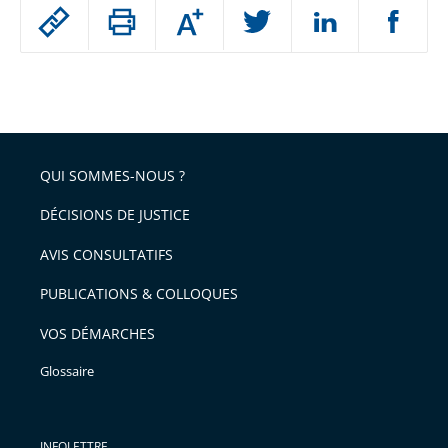
Passer
Augmenter
le
ou
réduire
partage
Passer
la
taille
de
le
de
la
l'article
partage
police
pour
de
arriver
QUI SOMMES-NOUS ?
l'article
après
pour
DÉCISIONS DE JUSTICE
arriver
AVIS CONSULTATIFS
avant
PUBLICATIONS & COLLOQUES
VOS DÉMARCHES
Glossaire
INFOLETTRE