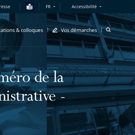
resse
FR
Accessibilité
cations & colloques
Vos démarches
Ouvrir
la
modale
de
recherche
méro de la
nistrative -