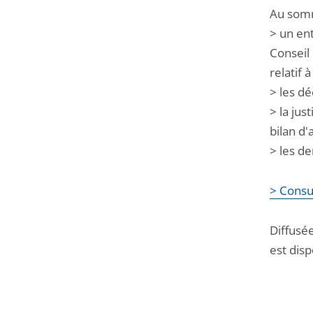
Au somm
> un ent
Conseil 
relatif 
> les dé
> la ju
bilan d'
> les de
> Consu
Diffusée
est dis