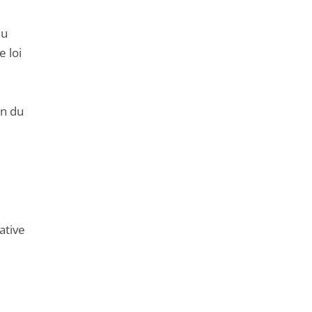
de
l'article
du
pour
e loi
arriver
avant
on du
ative