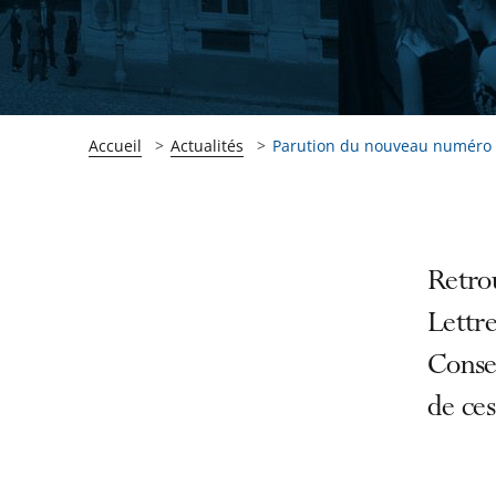
Accueil
Actualités
Parution du nouveau numéro de 
Passer
Passer
Retro
la
la
Lettre
navigation
navigation
Consei
de
de
l'article
l'article
de ces
pour
pour
arriver
arriver
après
avant