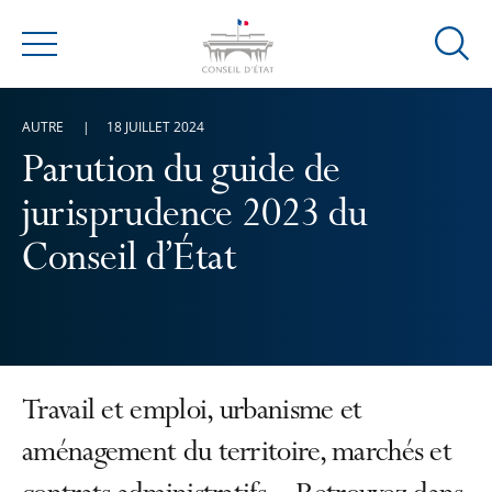
Ouvrir
Menu
la
modal
AUTRE
18 JUILLET 2024
de
reche
Parution du guide de
jurisprudence 2023 du
Conseil d’État
Travail et emploi, urbanisme et
aménagement du territoire, marchés et