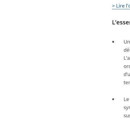
> Lire 
Passer
la
L’esse
navigation
de
l'article
Un
pour
dé
arriver
L’
avant
or
d’
te
Le
sy
su