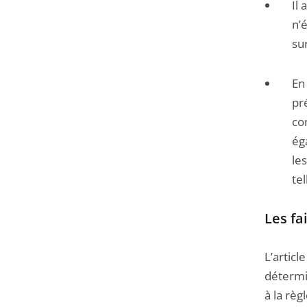
Il
n’é
sur
En
pr
co
ég
le
te
Les fa
L’artic
détermi
à la rè