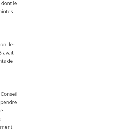
 dont le
aintes
on Ile-
 avait
nts de
 Conseil
uspendre
ne
a
lement