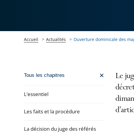
Accueil
Actualités
Ouverture dominicale des mag
Passer
Le jug
Tous les chapitres
la
décret
navigation
L’essentiel
diman
de
l'article
d’arti
Les faits et la procédure
pour
arriver
La décision du juge des référés
après