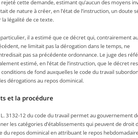
 a rejeté cette demande, estimant qu’aucun des moyens i
tait de nature à créer, en l’état de l’instruction, un doute 
 la légalité de ce texte.
 particulier, il a estimé que ce décret qui, contrairement a
écédent, ne limitait pas la dérogation dans le temps, ne
ntredisait pas sa précédente ordonnance. Le juge des réfé
alement estimé, en l’état de l’instruction, que le décret re
s conditions de fond auxquelles le code du travail subordo
lles dérogations au repos dominical.
its et la procédure
le L. 3132-12 du code du travail permet au gouvernement d
ner les catégories d’établissements qui peuvent de droit 
gle du repos dominical en attribuant le repos hebdomadair