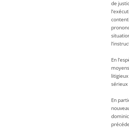
de just
l’exécut
content
prononc
situatio
l’instru
En l’esp
moyens 
litigieu
sérieux 
En parti
nouveau
dominic
précéde