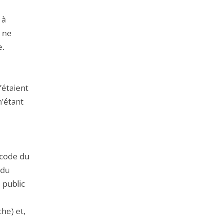
 à
t ne
e.
’étaient
n’étant
u code du
 du
 public
he) et,