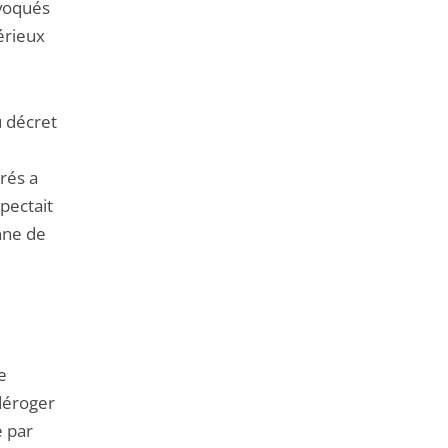
nvoqués
sérieux
u décret
rés a
spectait
nne de
e
déroger
e par