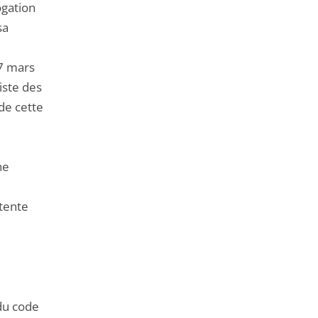
ogation
sa
7 mars
iste des
 de cette
ne
ttente
 du code