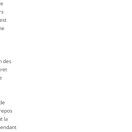
re
rs
est
ne
n des
cret
e
 de
 repos
t la
ependant