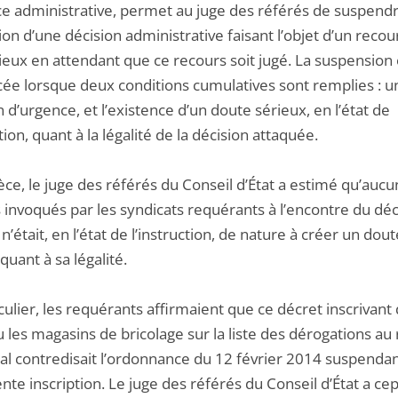
ice administrative, permet au juge des référés de suspend
ion d’une décision administrative faisant l’objet d’un recou
ieux en attendant que ce recours soit jugé. La suspension 
ée lorsque deux conditions cumulatives sont remplies : u
n d’urgence, et l’existence d’un doute sérieux, en l’état de
ction, quant à la légalité de la décision attaquée.
èce, le juge des référés du Conseil d’État a estimé qu’aucu
invoqués par les syndicats requérants à l’encontre du dé
x n’était, en l’état de l’instruction, de nature à créer un dout
quant à sa légalité.
culier, les requérants affirmaient que ce décret inscrivant
 les magasins de bricolage sur la liste des dérogations au
al contredisait l’ordonnance du 12 février 2014 suspendan
nte inscription. Le juge des référés du Conseil d’État a c