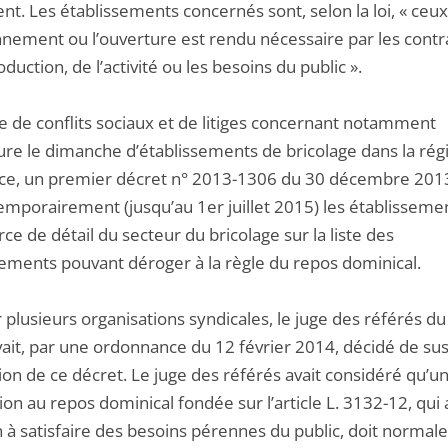
t. Les établissements concernés sont, selon la loi, « ceux
nnement ou l’ouverture est rendu nécessaire par les contr
oduction, de l’activité ou les besoins du public ».
te de conflits sociaux et de litiges concernant notamment
ure le dimanche d’établissements de bricolage dans la régi
ce, un premier décret n° 2013-1306 du 30 décembre 2013
temporairement (jusqu’au 1er juillet 2015) les établisseme
 de détail du secteur du bricolage sur la liste des
sements pouvant déroger à la règle du repos dominical.
r plusieurs organisations syndicales, le juge des référés du
avait, par une ordonnance du 12 février 2014, décidé de s
ion de ce décret. Le juge des référés avait considéré qu’u
on au repos dominical fondée sur l’article L. 3132-12, qui 
n à satisfaire des besoins pérennes du public, doit norma