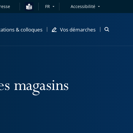
resse
FR
Accessibilité
cations & colloques
Vos démarches
Ouvrir
la
modale
de
recherche
es magasins