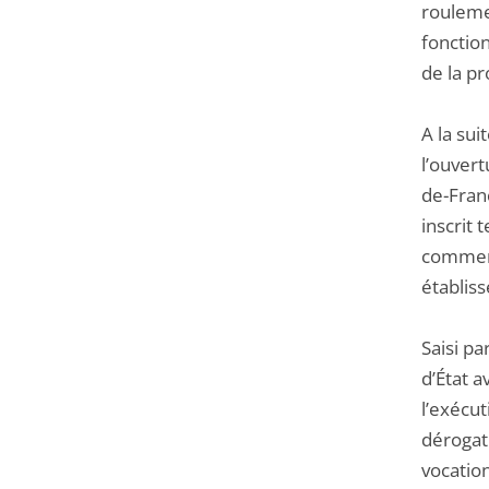
roulemen
fonctio
de la pr
A la sui
l’ouvert
de-Fran
inscrit 
commerce
établis
Saisi pa
d’État 
l’exécut
dérogati
vocatio