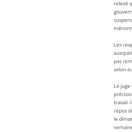
relevé q
gouverne
suspend
méconna
Les requ
auxquel
pas rem
selon eu
Le juge 
précisio
travail.
repos do
le diman
semaine