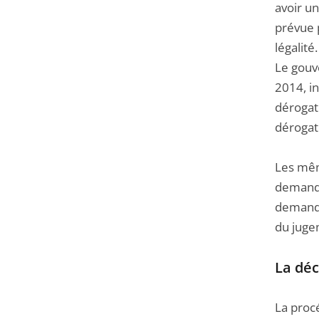
avoir u
prévue p
légalité.
Le gouv
2014, in
dérogati
dérogat
Les même
demande
demandé
du juge
La déc
La procé