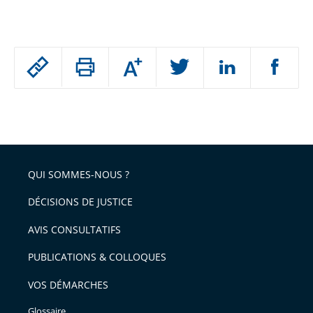
Passer
Augmenter
le
ou
réduire
partage
Passer
la
taille
de
le
de
la
l'article
partage
police
pour
de
arriver
QUI SOMMES-NOUS ?
l'article
après
pour
DÉCISIONS DE JUSTICE
arriver
AVIS CONSULTATIFS
avant
PUBLICATIONS & COLLOQUES
VOS DÉMARCHES
Glossaire