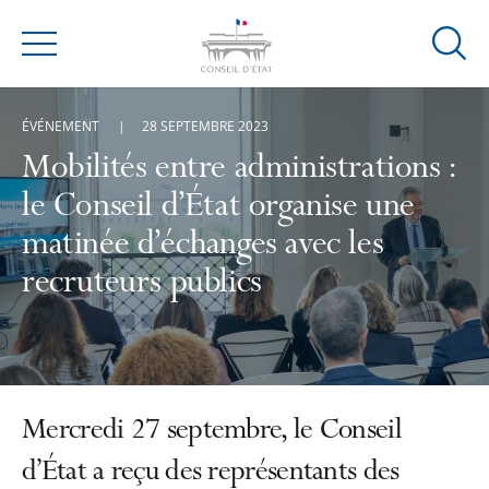
Ouvrir
Menu
la
modal
ÉVÉNEMENT
28 SEPTEMBRE 2023
de
reche
Mobilités entre administrations :
le Conseil d’État organise une
matinée d’échanges avec les
recruteurs publics
Mercredi 27 septembre, le Conseil
d’État a reçu des représentants des