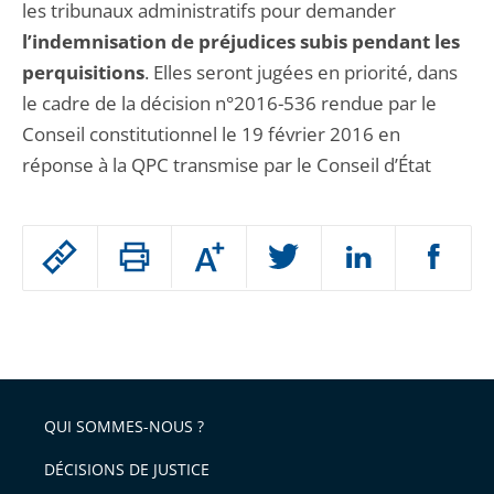
les tribunaux administratifs pour demander
l’indemnisation de préjudices subis pendant les
perquisitions
. Elles seront jugées en priorité, dans
le cadre de la décision n°2016-536 rendue par le
Conseil constitutionnel le 19 février 2016 en
réponse à la QPC transmise par le Conseil d’État
Passer
Augmenter
le
ou
réduire
partage
Passer
la
taille
de
le
de
la
l'article
partage
police
pour
de
arriver
QUI SOMMES-NOUS ?
l'article
après
pour
DÉCISIONS DE JUSTICE
arriver