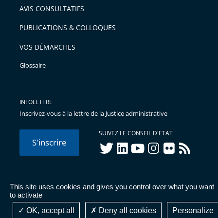
AVIS CONSULTATIFS
avant
PUBLICATIONS & COLLOQUES
VOS DÉMARCHES
Glossaire
INFOLETTRE
Inscrivez-vous à la lettre de la Justice administrative
SUIVEZ LE CONSEIL D'ETAT
S'inscrire
twitter
linkedIn
youtube
instagram
flickr
rss
This site uses cookies and gives you control over what you want
© Conseil d'État 2026 -
Mentions légales
-
Cookies
-
Données
to activate
personnelles
-
Publications administratives
-
Accessibilité :
partiellement conforme
OK, accept all
Deny all cookies
Personalize