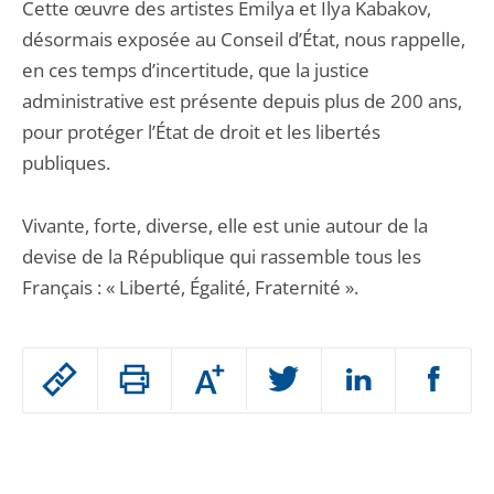
Cette œuvre des artistes Emilya et Ilya Kabakov,
désormais exposée au Conseil d’État, nous rappelle,
en ces temps d’incertitude, que la justice
administrative est présente depuis plus de 200 ans,
pour protéger l’État de droit et les libertés
publiques.
Vivante, forte, diverse, elle est unie autour de la
devise de la République qui rassemble tous les
Français : « Liberté, Égalité, Fraternité ».
Passer
Augmenter
le
ou
réduire
partage
Passer
la
taille
de
le
de
la
l'article
partage
police