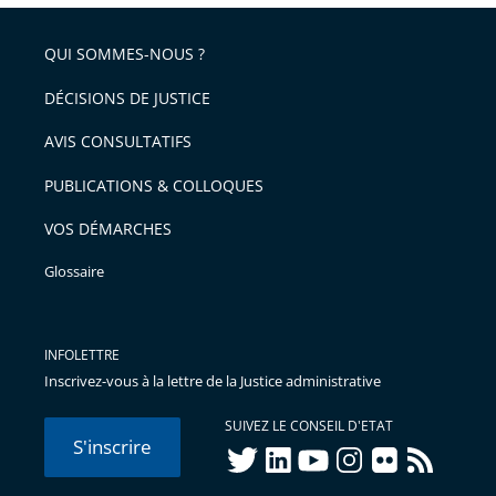
pour
de
arriver
QUI SOMMES-NOUS ?
l'article
après
pour
DÉCISIONS DE JUSTICE
arriver
AVIS CONSULTATIFS
avant
PUBLICATIONS & COLLOQUES
VOS DÉMARCHES
Glossaire
INFOLETTRE
Inscrivez-vous à la lettre de la Justice administrative
SUIVEZ LE CONSEIL D'ETAT
S'inscrire
twitter
linkedIn
youtube
instagram
flickr
rss