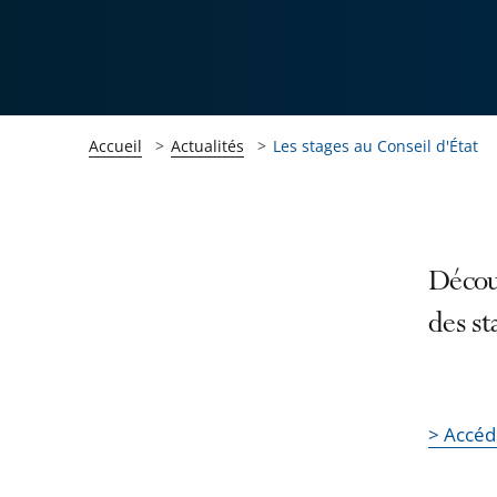
Accueil
Actualités
Les stages au Conseil d'État
Passer
Passer
Découv
la
la
des st
navigation
navigation
de
de
l'article
l'article
pour
pour
> Accéd
arriver
arriver
après
avant