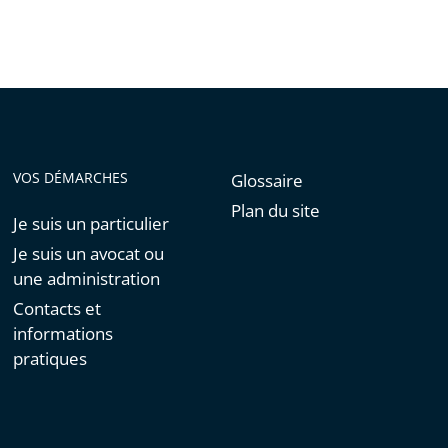
de
l'article
pour
arriver
avant
VOS DÉMARCHES
Glossaire
Plan du site
Je suis un particulier
Je suis un avocat ou
une administration
Contacts et
informations
pratiques