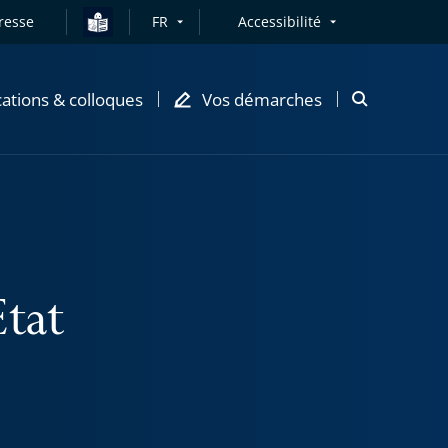
resse
FR
Accessibilité
cations & colloques
Vos démarches
Ouvrir
la
modale
de
recherche
État