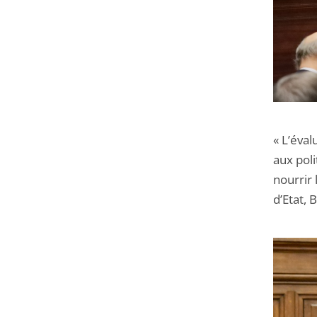
« L’éval
aux poli
nourrir 
d’Etat, 