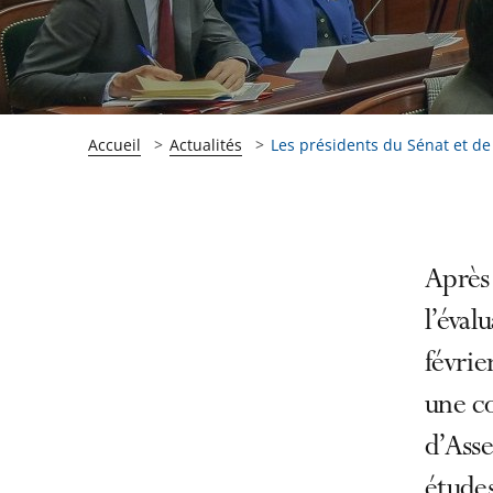
Accueil
Actualités
Les présidents du Sénat et de 
Passer
Passer
Après 
la
la
l’éval
navigation
navigation
févrie
de
de
l'article
l'article
une c
pour
pour
d’Asse
arriver
arriver
études
après
avant