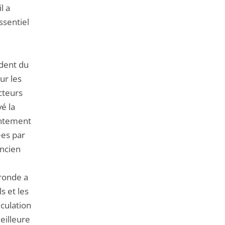
l a
ssentiel
ident du
ur les
cteurs
é la
ointement
ées par
ancien
-ronde a
s et les
iculation
eilleure