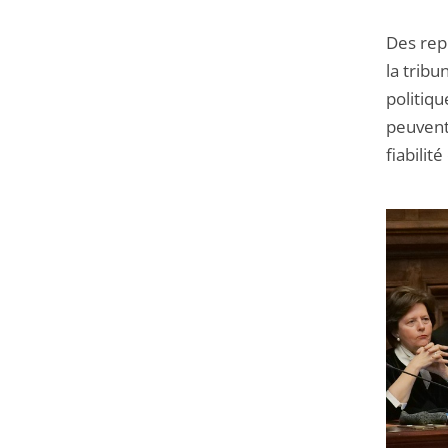
Des rep
la tribu
politiq
peuvent
fiabilité