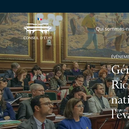
Qui sommes-n
ÉVÉNEM
Gér
Ric
nat
l’é