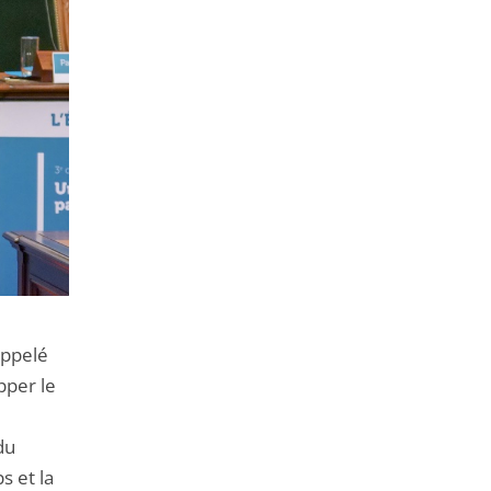
appelé
pper le
du
s et la