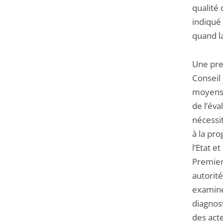
qualité 
indiqué 
quand l
Une pre
Conseil
moyens 
de l’éva
nécessit
à la pr
l’Etat e
Premier
autorité
examiné
diagnost
des acte