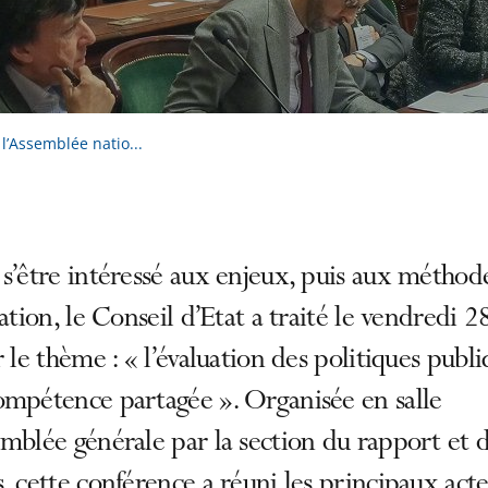
l’Assemblée natio...
s’être intéressé aux enjeux, puis aux méthod
uation, le Conseil d’Etat a traité le vendredi 2
r le thème : « l’évaluation des politiques publi
ompétence partagée ». Organisée en salle
mblée générale par la section du rapport et 
, cette conférence a réuni les principaux act