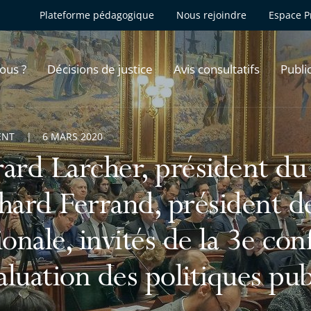
Plateforme pédagogique
Nous rejoindre
Espace P
ous ?
Décisions de justice
Avis consultatifs
Publi
ENT
6 MARS 2020
ard Larcher, président du 
hard Ferrand, président d
ionale, invités de la 3e co
valuation des politiques pu