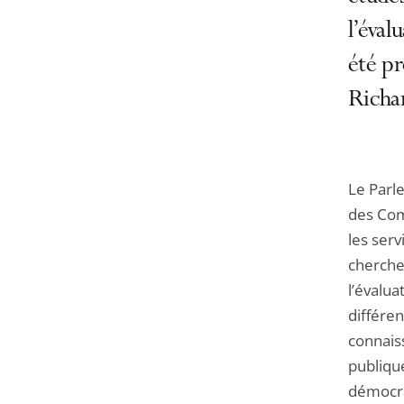
l’éval
été pr
Richar
Le Parl
des Com
les serv
chercheu
l’évalua
différen
connaiss
publique
démocra