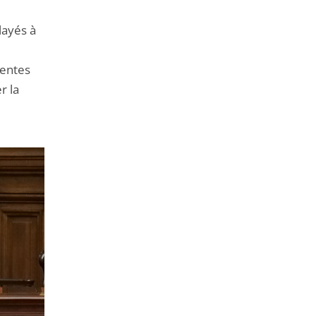
layés à
rentes
r la