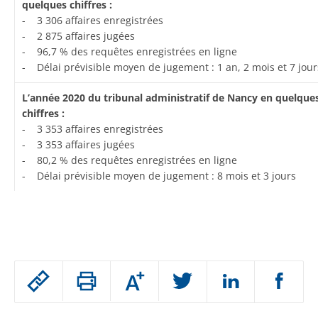
quelques chiffres :
- 3 306 affaires enregistrées
- 2 875 affaires jugées
- 96,7 % des requêtes enregistrées en ligne
- Délai prévisible moyen de jugement : 1 an, 2 mois et 7 jour
L’année 2020 du tribunal administratif de Nancy en quelque
chiffres :
- 3 353 affaires enregistrées
- 3 353 affaires jugées
- 80,2 % des requêtes enregistrées en ligne
- Délai prévisible moyen de jugement : 8 mois et 3 jours
Passer
Augmenter
le
ou
réduire
partage
Passer
la