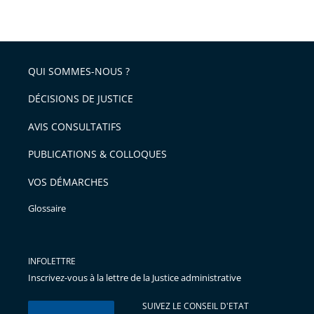
taille
de
le
de
la
l'article
partage
police
pour
de
arriver
QUI SOMMES-NOUS ?
l'article
après
pour
DÉCISIONS DE JUSTICE
arriver
AVIS CONSULTATIFS
avant
PUBLICATIONS & COLLOQUES
VOS DÉMARCHES
Glossaire
INFOLETTRE
Inscrivez-vous à la lettre de la Justice administrative
SUIVEZ LE CONSEIL D'ETAT