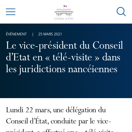
Ouvrir
Menu
la
modal
ÉVÉNEMENT
25 MARS 2021
de
reche
Le vice-président du Conseil
d’Etat en « télé-visite » dans
les juridictions nancéiennes
Lundi 22 mars, une délégation du
Conseil d’État, conduite par le vice-