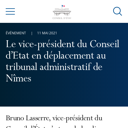
Ouvrir
Menu
la
modal
ÉVÉNEMENT
11 MAI 2021
de
reche
Le vice-président du Conseil
d’Etat en déplacement au
tribunal administratif de
Nîmes
Bruno Lasserre, vice-président du