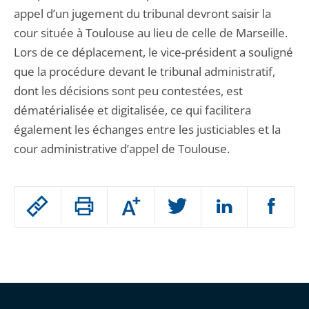
appel d’un jugement du tribunal devront saisir la
cour située à Toulouse au lieu de celle de Marseille.
Lors de ce déplacement, le vice-président a souligné
que la procédure devant le tribunal administratif,
dont les décisions sont peu contestées, est
dématérialisée et digitalisée, ce qui facilitera
également les échanges entre les justiciables et la
cour administrative d’appel de Toulouse.
Passer
Augmenter
le
ou
réduire
partage
Passer
la
taille
de
le
de
la
l'article
partage
police
pour
de