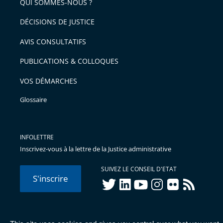
arriver
QUI SOMMES-NOUS ?
l'article
après
pour
DÉCISIONS DE JUSTICE
arriver
AVIS CONSULTATIFS
avant
PUBLICATIONS & COLLOQUES
VOS DÉMARCHES
Glossaire
INFOLETTRE
Inscrivez-vous à la lettre de la Justice administrative
SUIVEZ LE CONSEIL D'ETAT
S'inscrire
twitter
linkedIn
youtube
instagram
flickr
rss