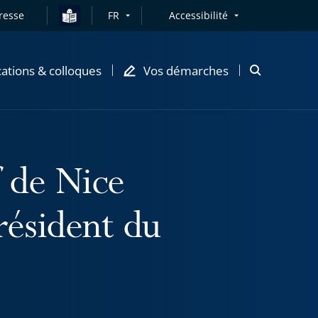
resse
FR
Accessibilité
cations & colloques
Vos démarches
Ouvrir
la
modale
de
recherche
f de Nice
président du