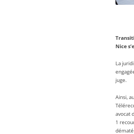
Transit
Nice s’
La jurid
engagée
juge.
Ainsi, a
Télérec
avocat d
1 recour
dématéri