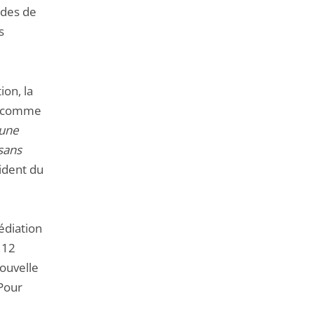
odes de
s
on, la
on comme
 une
 sans
sident du
édiation
 12
nouvelle
 Pour