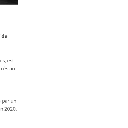
f de
es, est
ccès au
é par un
 En 2020,