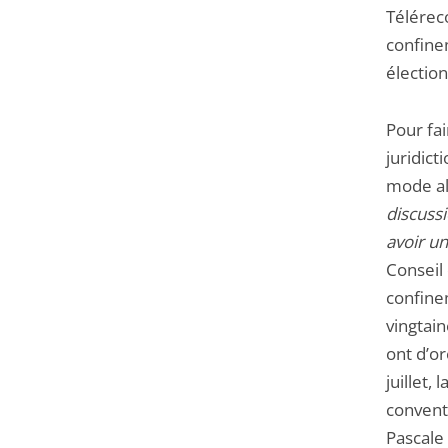
Téléreco
confine
électio
Pour fa
juridic
mode alt
discussi
avoir un
Conseil 
confine
vingtai
ont d’or
juillet,
conventi
Pascale 