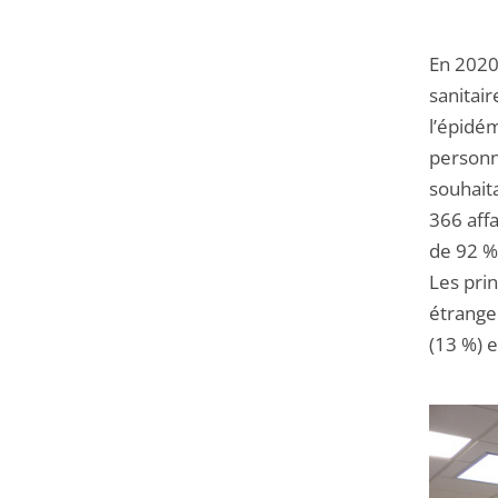
En 2020,
sanitair
l’épidém
personne
souhaita
366 affa
de 92 %)
Les pri
étrange
(13 %) e