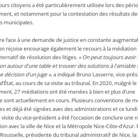
urs citoyens a été particulièrement utilisée lors des péri
ment, et notamment pour la contestation des résultats de
ns municipales.
ire face à une demande de justice en constante augmentati
tion niçoise encourage également le recours à la médiati
ernatif de résolution des litiges.
« On peut toujours avoir
on autour d'une table et trouver des solutions à l'amiable
e décision d'un juge »
, a indiqué Bruno Lasserre, vice-pré
d’État, au cours de sa visite au tribunal. En 2020, malgré le
ment, 27 médiations ont été menées à bien et plus d’une
ne sont actuellement en cours. Plusieurs conventions de m
es et déjà été signées avec des administrations et ce lundi
 la visite du vice-président a été l’occasion de conclure une 
on avec la ville de Nice et la Métropole Nice-Côte-d’Azur.
Rousselle, présidente du tribunal administratif de Nice, la