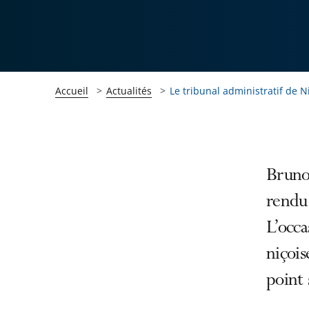
Accueil
Actualités
Le tribunal administratif de Nic
Passer
Passer
Bruno 
la
la
rendu 
navigation
navigation
L’occa
de
de
l'article
l'article
niçois
pour
pour
point 
arriver
arriver
après
avant