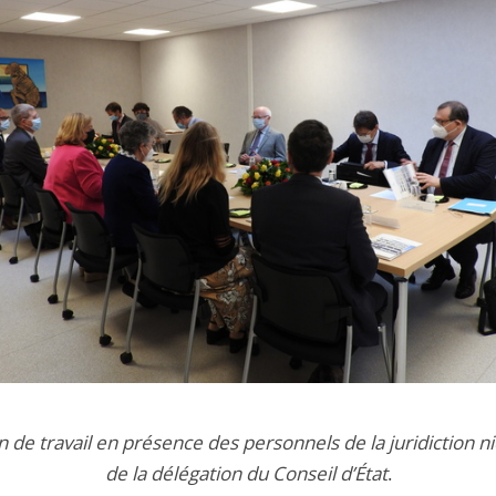
 de travail en présence des personnels de la juridiction ni
de la délégation du Conseil d’État
.