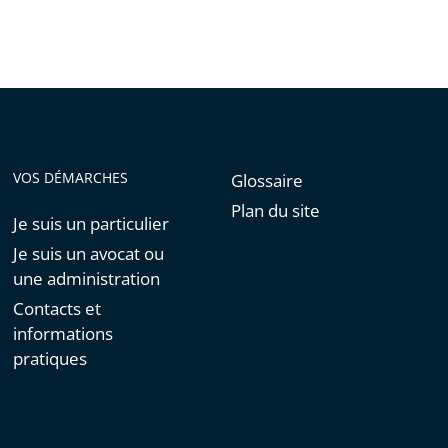
de
l'article
pour
arriver
avant
VOS DÉMARCHES
Glossaire
Plan du site
Je suis un particulier
Je suis un avocat ou
une administration
Contacts et
informations
pratiques