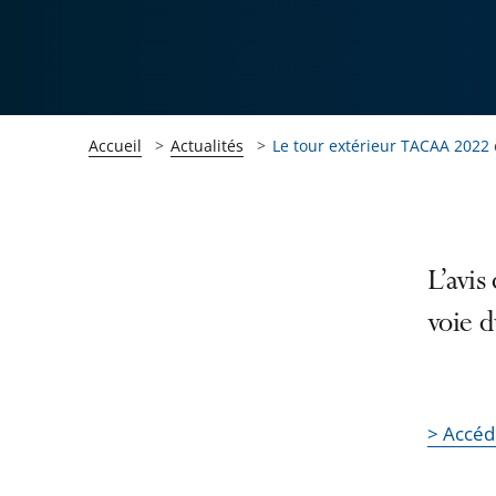
Accueil
Actualités
Le tour extérieur TACAA 2022 
Passer
Passer
L’avis
la
la
voie d
navigation
navigation
de
de
l'article
l'article
pour
pour
> Accéd
arriver
arriver
après
avant