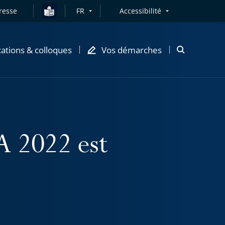
resse
FR
Accessibilité
cations & colloques
Vos démarches
Ouvrir
la
modale
de
recherche
A 2022 est