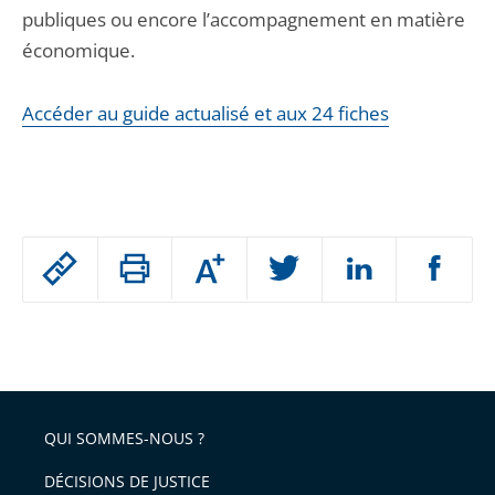
publiques ou encore l’accompagnement en matière
économique.
Accéder au guide actualisé et aux 24 fiches
Passer
Augmenter
le
ou
réduire
partage
Passer
la
taille
de
le
de
la
l'article
partage
police
pour
de
arriver
QUI SOMMES-NOUS ?
l'article
après
pour
DÉCISIONS DE JUSTICE