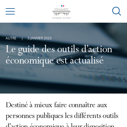
Ouvrir
Menu
la
modal
de
AUTRE
3 JANVIER 2023
reche
Le guide des outils d’action
économique est actualisé
Destiné à mieux faire connaître aux
personnes publiques les différents outils