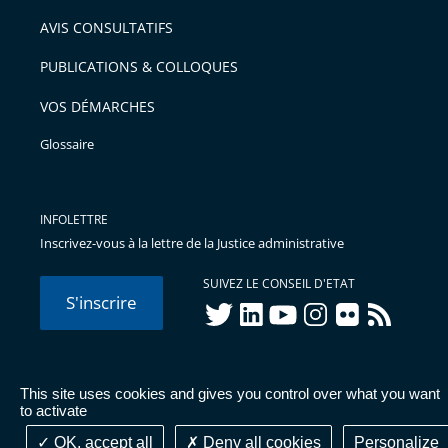
arriver
AVIS CONSULTATIFS
avant
PUBLICATIONS & COLLOQUES
VOS DÉMARCHES
Glossaire
INFOLETTRE
Inscrivez-vous à la lettre de la Justice administrative
SUIVEZ LE CONSEIL D'ETAT
S'inscrire
twitter
linkedIn
youtube
instagram
flickr
rss
This site uses cookies and gives you control over what you want
© Conseil d'État 2026 -
Mentions légales
-
Cookies
-
Données
to activate
personnelles
-
Publications administratives
-
Accessibilité :
partiellement conforme
OK, accept all
Deny all cookies
Personalize