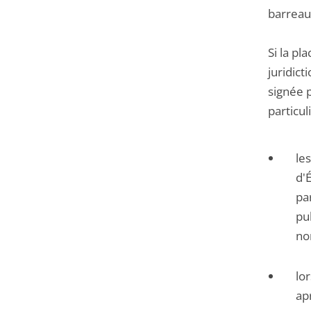
barreau
Si la pl
juridict
signée p
particu
le
d'
pa
pu
no
lo
ap