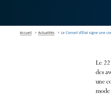
Accueil
Actualités
Le Conseil d’État signe une co
Passer
Passer
Le 22 
la
la
des av
navigation
navigation
une c
de
de
l'article
l'article
mode d
pour
pour
arriver
arriver
après
avant