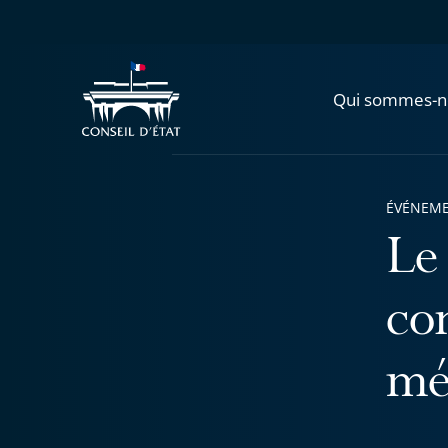
Qui sommes-n
ÉVÉNEM
Le
co
mé