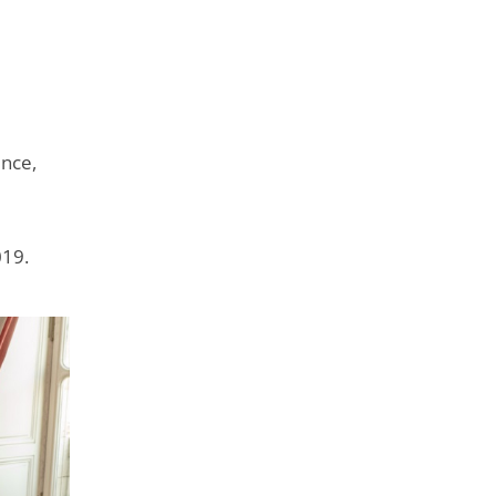
ence,
019.