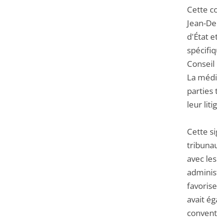
Cette co
Jean-De
d'État e
spécifi
Conseil 
La médi
parties 
leur liti
Cette si
tribunau
avec les
adminis
favorise
avait é
convent