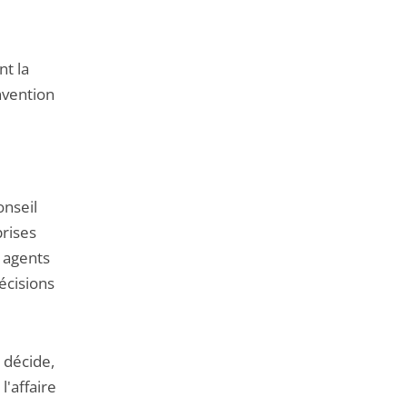
nt la
nvention
onseil
prises
s agents
écisions
t décide,
l'affaire