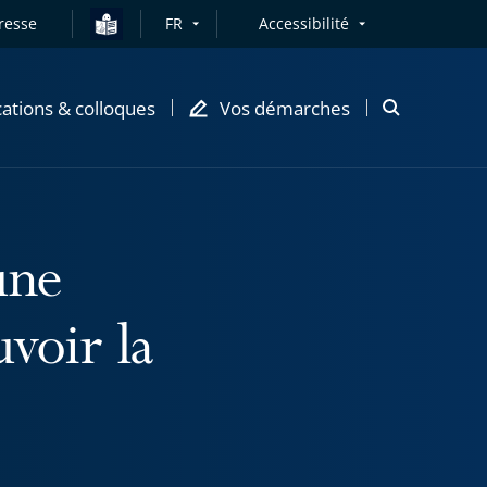
resse
FR
Accessibilité
cations & colloques
Vos démarches
Ouvrir
la
modale
de
recherche
une
voir la