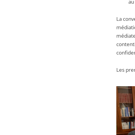
au
La conv
médiatio
médiate
contenti
confiden
Les pre