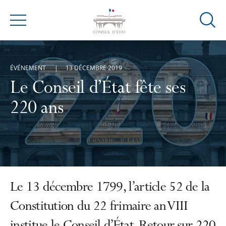
Ouvrir
Menu
la
modal
de
ÉVÉNEMENT
13 DÉCEMBRE 2019
reche
Le Conseil d’État fête ses
220 ans
Le 13 décembre 1799, l’article 52 de la
Constitution du 22 frimaire an VIII