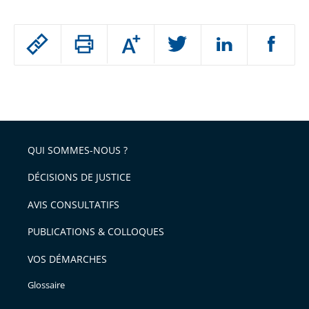
Passer
Augmenter
le
ou
réduire
partage
Passer
la
taille
de
le
de
la
l'article
partage
police
pour
de
arriver
QUI SOMMES-NOUS ?
l'article
après
pour
DÉCISIONS DE JUSTICE
arriver
AVIS CONSULTATIFS
avant
PUBLICATIONS & COLLOQUES
VOS DÉMARCHES
Glossaire