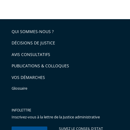
taille
de
le
de
la
l'article
partage
police
pour
de
arriver
QUI SOMMES-NOUS ?
l'article
après
pour
DÉCISIONS DE JUSTICE
arriver
AVIS CONSULTATIFS
avant
PUBLICATIONS & COLLOQUES
VOS DÉMARCHES
Glossaire
INFOLETTRE
Inscrivez-vous à la lettre de la Justice administrative
SUIVEZ LE CONSEIL D'ETAT