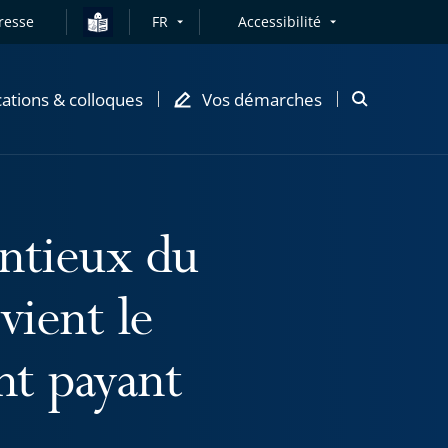
resse
FR
Accessibilité
cations & colloques
Vos démarches
Ouvrir
la
modale
de
recherche
ntieux du
vient le
nt payant