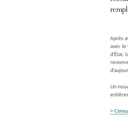
rempl
Après av
avec le 
d’État,
renomm
d’aujour
Un nouv
entièrem
> Consul