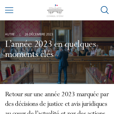
Ouvrir
Menu
la
modal
de
AUTRE
26 DÉCEMBRE 2023
reche
L’année 2023 en quelques
moments clés
Retour sur une année 2023 marquée par
des décisions de justice et avis juridiques