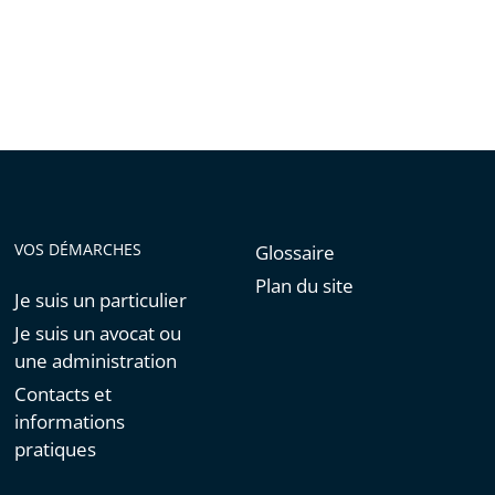
de
l'article
pour
arriver
avant
VOS DÉMARCHES
Glossaire
Plan du site
Je suis un particulier
Je suis un avocat ou
une administration
Contacts et
informations
pratiques