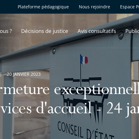
Plateforme pédagogique
Nous rejoindre
Espace P
ous ?
Décisions de justice
Avis consultatifs
Publi
20 JANVIER 2023
rmeture exceptionnel
vices d'accueil - 24 j