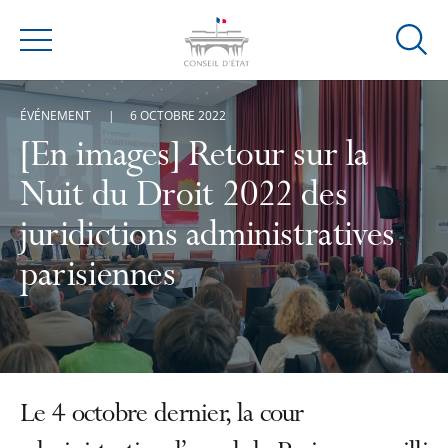
Ouvrir
Menu
la
modal
ÉVÉNEMENT
6 OCTOBRE 2022
de
reche
[En images] Retour sur la
Nuit du Droit 2022 des
juridictions administratives
parisiennes
Le 4 octobre dernier, la cour