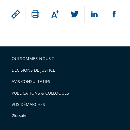
Passer
Augmenter
le
ou
réduire
partage
Passer
la
taille
de
le
de
la
l'article
partage
police
pour
de
arriver
QUI SOMMES-NOUS ?
l'article
après
pour
DÉCISIONS DE JUSTICE
arriver
AVIS CONSULTATIFS
avant
PUBLICATIONS & COLLOQUES
VOS DÉMARCHES
Glossaire