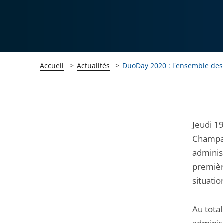
Accueil
Actualités
DuoDay 2020 : l'ensemble des 
Passer
Passer
Jeudi 1
la
la
Champag
navigation
navigation
administ
de
de
premièr
l'article
l'article
situatio
pour
pour
arriver
arriver
Au total
après
avant
adminis