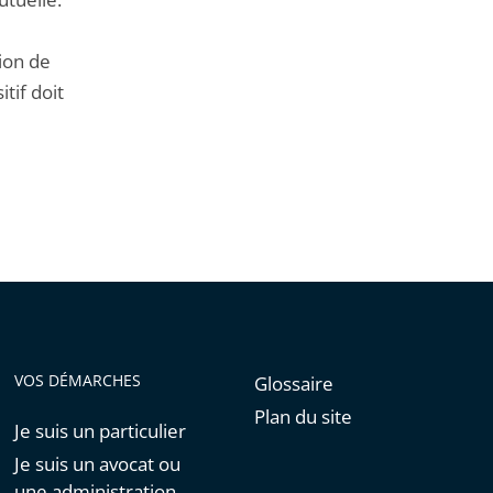
de
l'article
ion de
pour
itif doit
arriver
avant
VOS DÉMARCHES
Glossaire
Plan du site
Je suis un particulier
Je suis un avocat ou
une administration