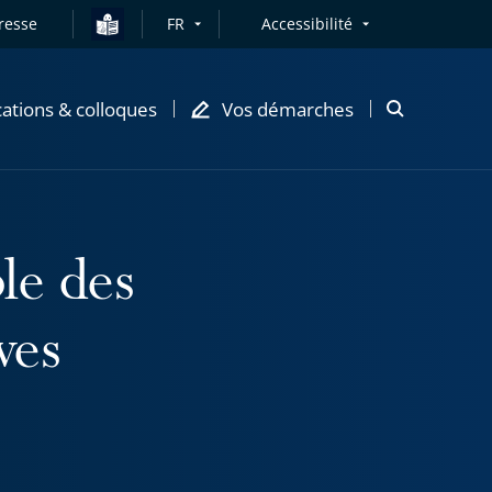
resse
FR
Accessibilité
cations & colloques
Vos démarches
Ouvrir
la
modale
de
recherche
le des
ves