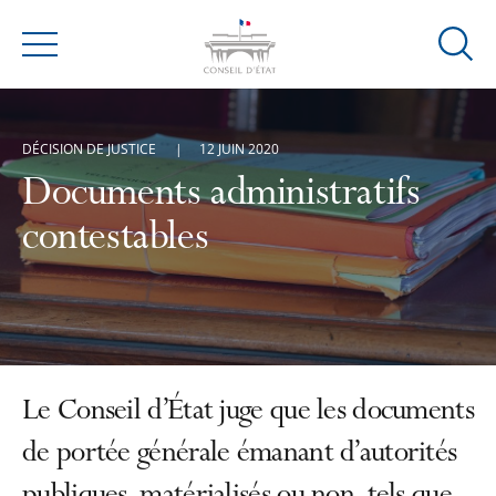
Ouvrir
Menu
la
modal
de
DÉCISION DE JUSTICE
12 JUIN 2020
reche
Documents administratifs
contestables
Le Conseil d’État juge que les documents
de portée générale émanant d’autorités