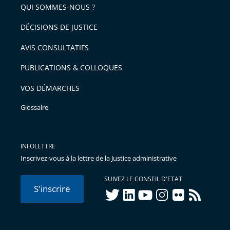
arriver
QUI SOMMES-NOUS ?
l'article
après
pour
DÉCISIONS DE JUSTICE
arriver
AVIS CONSULTATIFS
avant
PUBLICATIONS & COLLOQUES
VOS DÉMARCHES
Glossaire
INFOLETTRE
Inscrivez-vous à la lettre de la Justice administrative
SUIVEZ LE CONSEIL D'ETAT
S'inscrire
twitter
linkedIn
youtube
instagram
flickr
rss