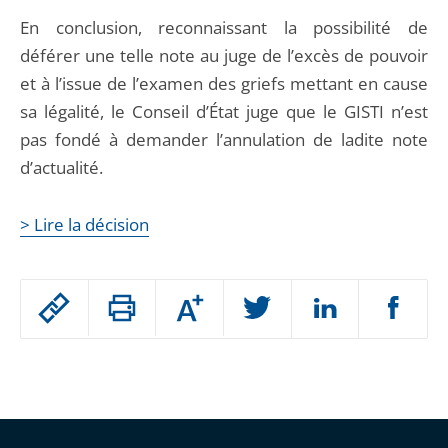
En conclusion, reconnaissant la possibilité de
déférer une telle note au juge de l’excès de pouvoir
et à l’issue de l’examen des griefs mettant en cause
sa légalité, le Conseil d’État juge que le GISTI n’est
pas fondé à demander l’annulation de ladite note
d’actualité.
> Lire la décision
Passer
Augmenter
le
ou
réduire
partage
Passer
la
taille
de
le
de
la
l'article
partage
police
pour
de