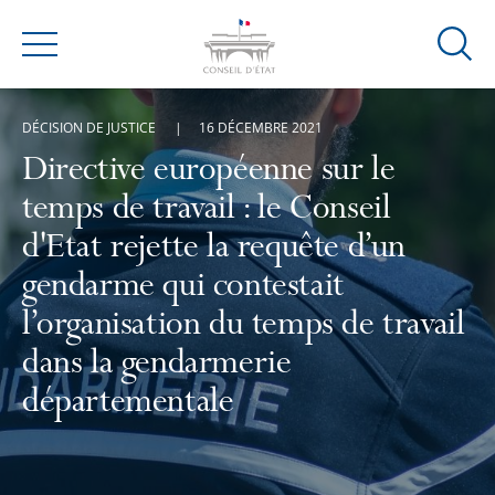
Ouvrir
Menu
la
modal
DÉCISION DE JUSTICE
16 DÉCEMBRE 2021
de
reche
Directive européenne sur le
temps de travail : le Conseil
d'Etat rejette la requête d’un
gendarme qui contestait
l’organisation du temps de travail
dans la gendarmerie
départementale