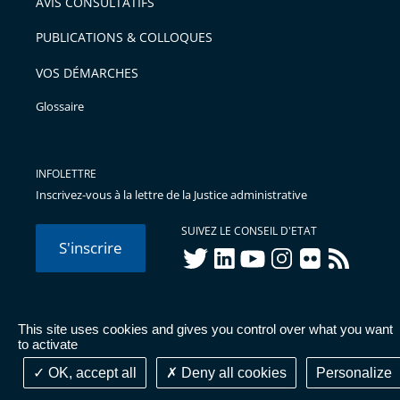
AVIS CONSULTATIFS
avant
PUBLICATIONS & COLLOQUES
VOS DÉMARCHES
Glossaire
INFOLETTRE
Inscrivez-vous à la lettre de la Justice administrative
SUIVEZ LE CONSEIL D'ETAT
S'inscrire
twitter
linkedIn
youtube
instagram
flickr
rss
This site uses cookies and gives you control over what you want
© Conseil d'État 2026 -
Mentions légales
-
Cookies
-
Données
to activate
personnelles
-
Publications administratives
-
Accessibilité :
partiellement conforme
OK, accept all
Deny all cookies
Personalize