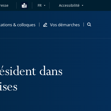
resse
FR
Accessibilité
cations & colloques
Vos démarches
Ouvrir
la
modale
de
recherche
ésident dans
ises