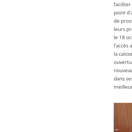
facilite
point d’
de proxi
leurs p
le 18 oc
l’accès
la cais
ouvertur
nouveau
dans ses
meilleur