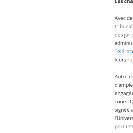
Les cha
Avec de
tribuna
des juri
administ
Télérec
leurs re
Autre ch
d’ampleu
engagée
cours. Q
signée a
l’Univer
permett