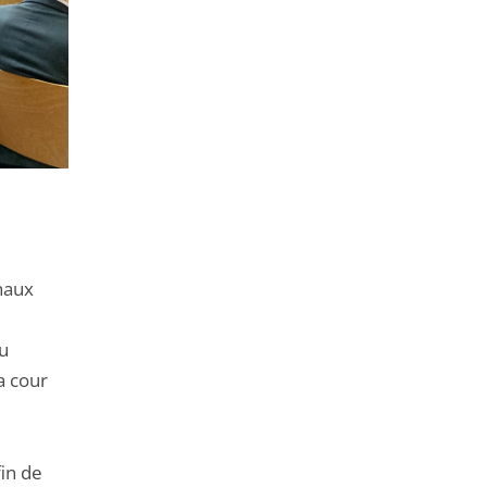
naux
au
a cour
fin de