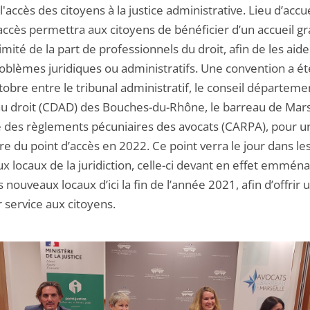
r l'accès des citoyens à la justice administrative. Lieu d’accue
accès permettra aux citoyens de bénéficier d’un accueil gra
mité de la part de professionnels du droit, afin de les aide
roblèmes juridiques ou administratifs. Une convention a ét
tobre entre le tribunal administratif, le conseil départeme
 au droit (CDAD) des Bouches-du-Rhône, le barreau de Mars
se des règlements pécuniaires des avocats (CARPA), pour u
e du point d’accès en 2022. Ce point verra le jour dans le
x locaux de la juridiction, celle-ci devant en effet emmén
 nouveaux locaux d’ici la fin de l’année 2021, afin d’offrir 
 service aux citoyens.