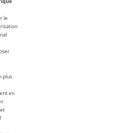
rique
r le
risation
unal
poser
n plus
ent en
on
 et
f