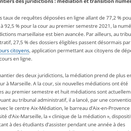
ntiers des juridictions : médiation et transition numé
s taux de requêtes déposées en ligne allant de 77,2 % pou
l à 92,5 % pour la cour au premier semestre 2021, la numé
dictions marseillaise est bien avancée. Par ailleurs, au trib
ratif, 27,5 % des dossiers éligibles passent désormais par
ours citoyens
, application permettant aux citoyens de dé
cours en ligne.
antier des deux juridictions, la médiation prend de plus e
r à Marseille. A la cour, six nouvelles médiations ont été
s au premier semestre et huit médiations sont actuellem
uant au tribunal administratif, il a lancé, par une conventi
vec le centre Aix-Médiation, le barreau d’Aix-en-Provence
sité d’Aix-Marseille, la « clinique de la médiation », dispositi
ant à des étudiants d’assister pendant une année à des