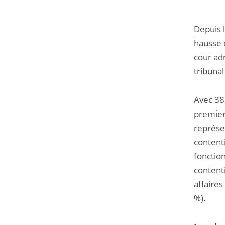
Depuis l
hausse d
cour adm
tribunal
Avec 38
premier 
représen
content
fonctio
content
affaires
%).