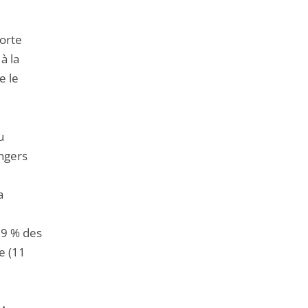
de
l'article
forte
pour
à la
arriver
e le
avant
u
angers
a
,9 % des
e (11