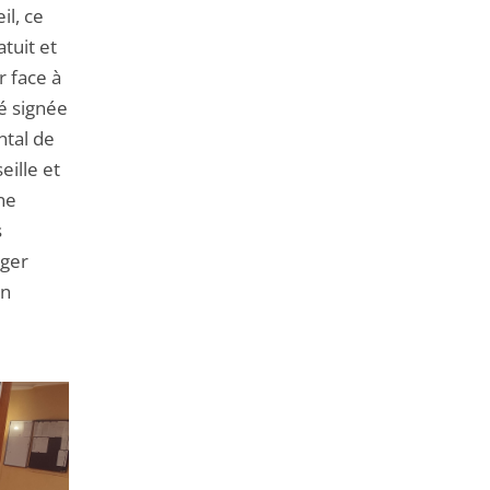
il, ce
tuit et
r face à
é signée
ntal de
eille et
ne
s
ager
un