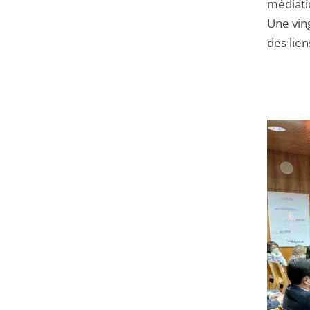
médiati
Une ving
des lien