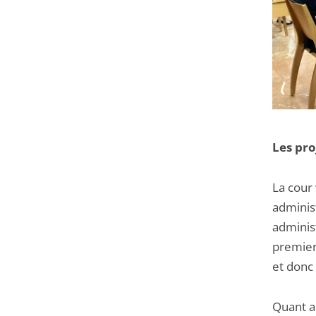
Les pro
La cour
administ
administ
premier
et donc
Quant au