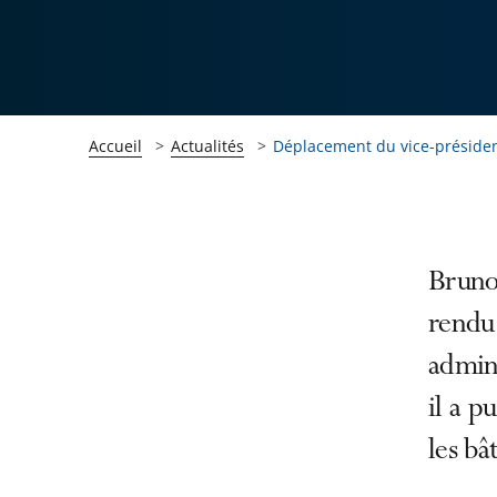
Accueil
Actualités
Déplacement du vice-président 
Passer
Passer
Bruno 
la
la
rendu 
navigation
navigation
admini
de
de
l'article
l'article
il a p
pour
pour
les bâ
arriver
arriver
après
avant