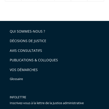
réduire
partage
Passer
la
taille
de
le
de
la
l'article
partage
police
pour
de
arriver
QUI SOMMES-NOUS ?
l'article
après
pour
DÉCISIONS DE JUSTICE
arriver
AVIS CONSULTATIFS
avant
PUBLICATIONS & COLLOQUES
VOS DÉMARCHES
Glossaire
INFOLETTRE
Inscrivez-vous à la lettre de la Justice administrative