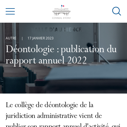
Ouvrir
Menu
la
modal
de
AUTRE
17 JANVIER 2023
reche
Déontologie : publication du
rapport annuel 2022
Le collège de déontologie de la
juridiction administrative vient de