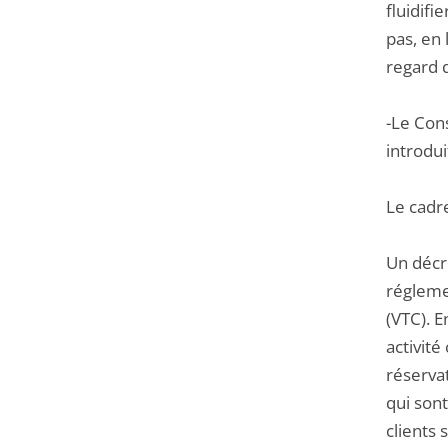
fluidifi
pas, en 
regard d
-Le Cons
introdu
Le cadre
Un décr
régleme
(VTC). E
activité
réservat
qui sont
clients