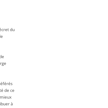
de
l'article
pour
arriver
avant
écret du
de
 de
arge
 référés
ité de ce
e mieux
ribuer à