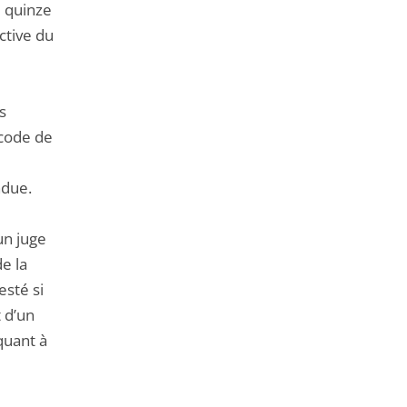
e quinze
ctive du
s
 code de
ndue.
un juge
e la
esté si
t d’un
quant à