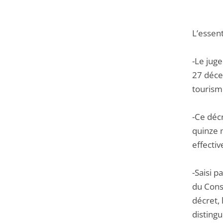
L’essent
-Le juge
27 déce
tourism
-Ce déc
quinze m
effectiv
-Saisi p
du Conse
décret, 
distingu