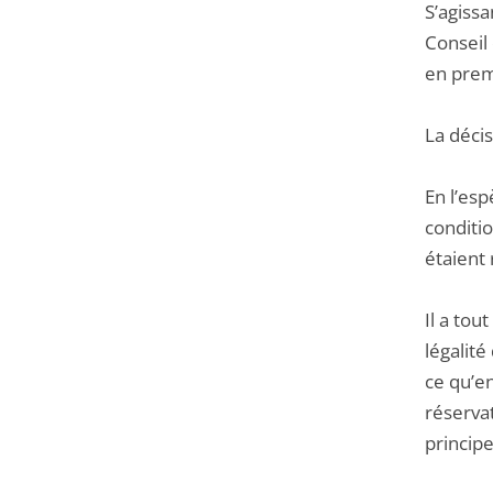
S’agissa
Conseil 
en prem
La décis
En l’esp
conditio
étaient
Il a tou
légalité
ce qu’e
réservat
principe