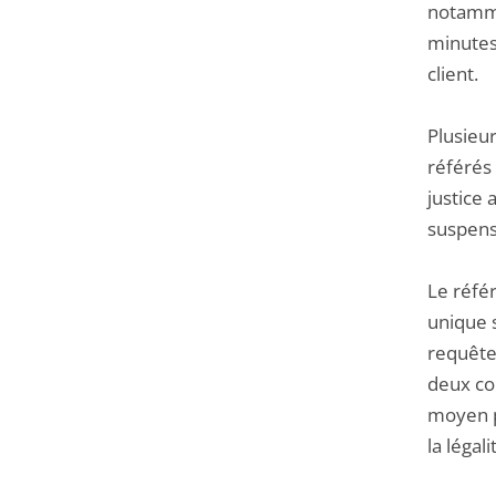
notamme
minutes 
client.
Plusieur
référés 
justice 
suspens
Le réfé
unique 
requête 
deux con
moyen pr
la légali