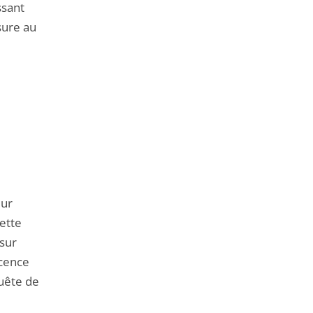
ssant
esure au
eur
cette
 sur
icence
quête de