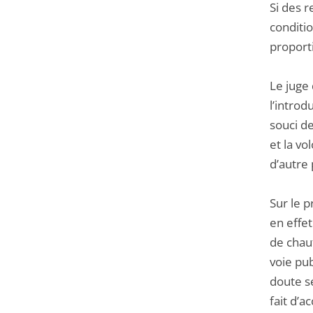
Si des r
conditio
proporti
Le juge 
l’introd
souci de
et la vo
d’autre 
Sur le p
en effe
de chauf
voie pub
doute sé
fait d’