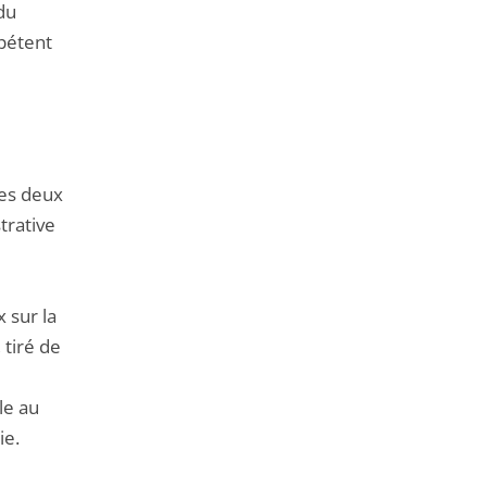
du
mpétent
les deux
trative
 sur la
 tiré de
le au
ie.