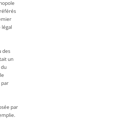
onopole
 référés
remier
 légal
u des
tait un
n du
le
é par
posée par
remplie.