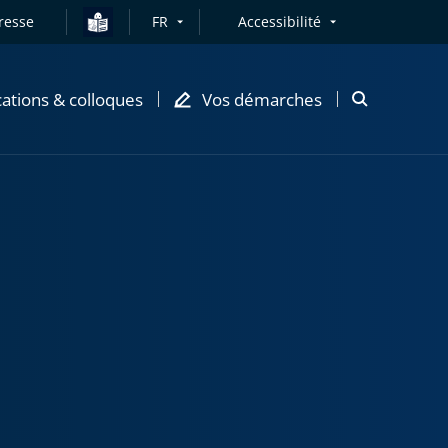
resse
FR
Accessibilité
cations & colloques
Vos démarches
Ouvrir
la
modale
de
recherche