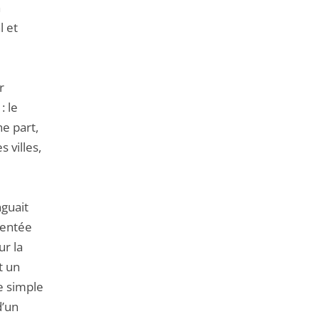
a
l et
r
: le
ne part,
s villes,
nguait
mentée
ur la
t un
le simple
d’un