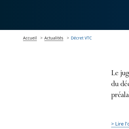
Accueil
Actualités
Décret VTC
Passer
Passer
Le jug
la
la
du déc
navigation
navigation
préala
de
de
l'article
l'article
pour
pour
arriver
arriver
> Lire 
après
avant